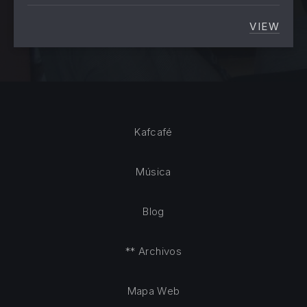
VIEW
EL ASC
Kafcafé
Música
Blog
** Archivos
Mapa Web