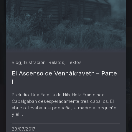
,
,
,
Blog
Ilustración
Relatos
Textos
El Ascenso de Vennákraveth – Parte
I
Preludio. Una Familia de Hilx Holk Eran cinco.
Cabalgaban desesperadamente tres caballos. El
abuelo llevaba a la pequeña, la madre al pequeño,
y el …
PREVIOUS
NE
29/07/2017