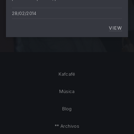
28/02/2014
VIEW
EL GOB
Kafcafé
Música
Blog
** Archivos