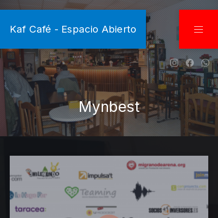
CLO
Kaf Café - Espacio Abierto
NAVI
New Wind
New W
Ne
Mynbest