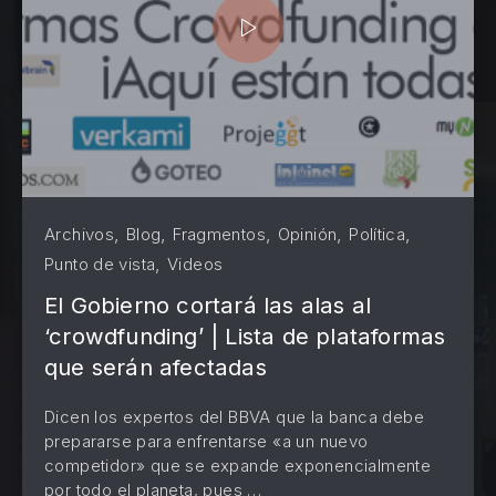
,
,
,
,
,
Archivos
Blog
Fragmentos
Opinión
Política
,
Punto de vista
Videos
El Gobierno cortará las alas al
‘crowdfunding’ | Lista de plataformas
que serán afectadas
Dicen los expertos del BBVA que la banca debe
prepararse para enfrentarse «a un nuevo
PREVIOUS
NE
competidor» que se expande exponencialmente
por todo el planeta, pues …