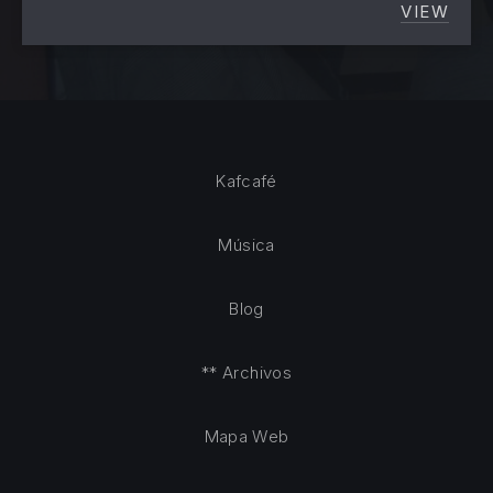
VIEW
¿QUÉ 
Kafcafé
Música
Blog
** Archivos
Mapa Web