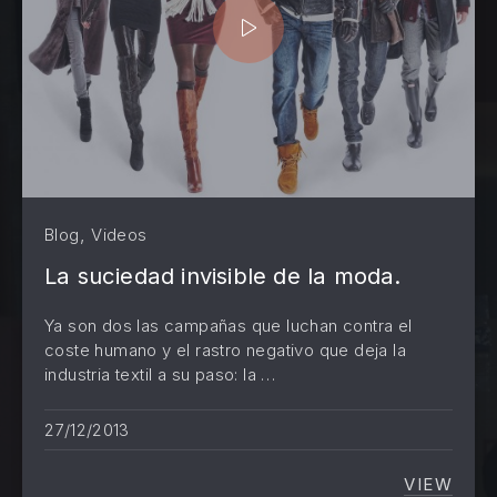
,
Blog
Videos
La suciedad invisible de la moda.
Ya son dos las campañas que luchan contra el
coste humano y el rastro negativo que deja la
industria textil a su paso: la …
PREVIOUS
NE
27/12/2013
VIEW
LA SUC