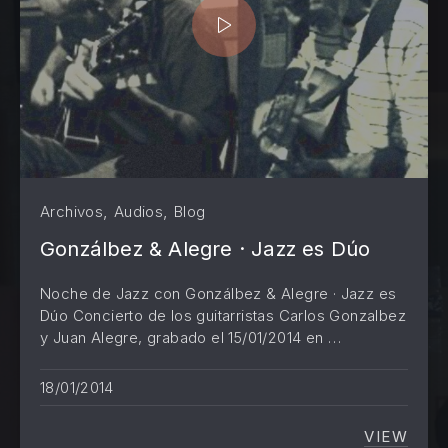
,
,
Archivos
Audios
Blog
Gonzálbez & Alegre · Jazz es Dúo
Noche de Jazz con Gonzálbez & Alegre · Jazz es
Dúo Concierto de los guitarristas Carlos Gonzalbez
y Juan Alegre, grabado el 15/01/2014 en …
PREVIOUS
NE
18/01/2014
VIEW
GONZÁL