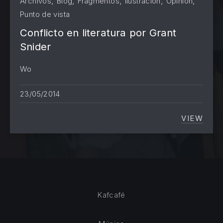
,
,
,
,
,
Archivos
Blog
Fragmentos
Ilustración
Opinión
Punto de vista
PREVIOUS
NE
Conflicto en literatura por Grant
Snider
Wo
23/05/2014
VIEW
CONFLI
Kafcafé