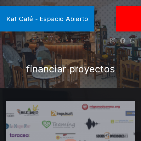
CLO
Kaf Café - Espacio Abierto
NAVI
New Wind
New W
Ne
financiar proyectos