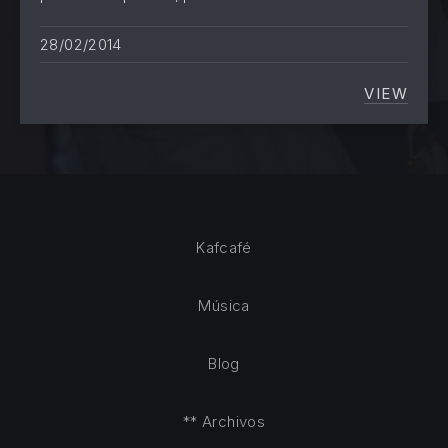
28/02/2014
VIEW
EL GOB
Kafcafé
Música
Blog
** Archivos