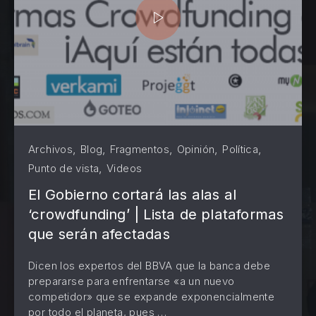
,
,
,
,
,
Archivos
Blog
Fragmentos
Opinión
Política
,
Punto de vista
Videos
El Gobierno cortará las alas al
‘crowdfunding’ | Lista de plataformas
que serán afectadas
Dicen los expertos del BBVA que la banca debe
prepararse para enfrentarse «a un nuevo
PREVIOUS
NE
competidor» que se expande exponencialmente
por todo el planeta, pues …