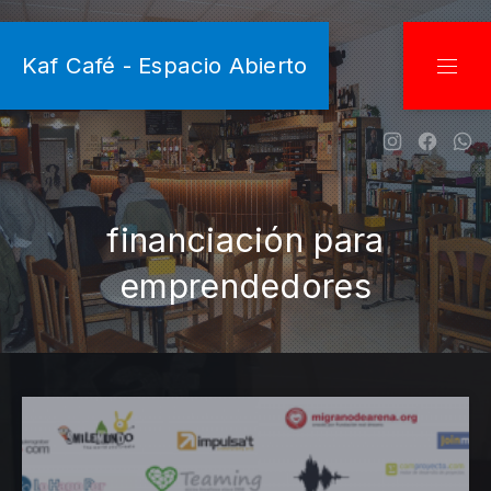
CLO
Kaf Café - Espacio Abierto
NAVI
New Wind
New W
Ne
financiación para
emprendedores