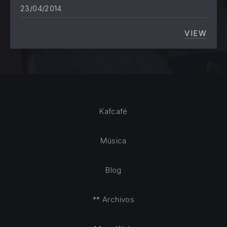
23/04/2014
VIEW
LA FUT
Kafcafé
Música
Blog
** Archivos