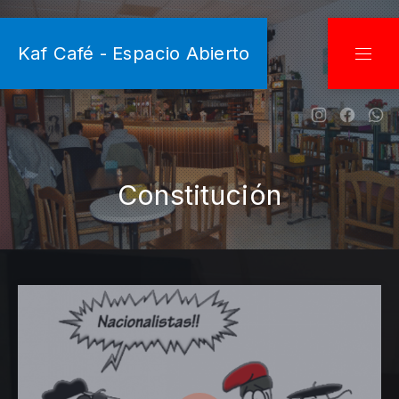
CLO
Kaf Café - Espacio Abierto
NAVI
New Wind
New W
Ne
Constitución