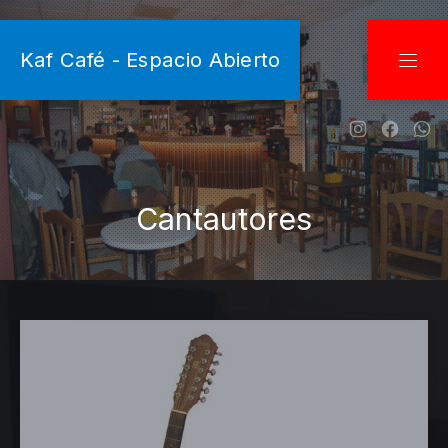
CLO
Kaf Café - Espacio Abierto
NAVI
New Wind
New W
Ne
Cantautores