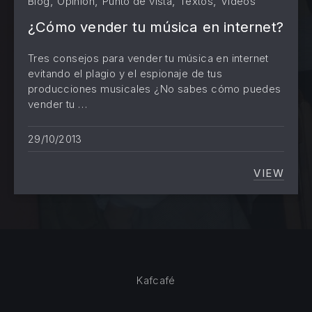
,
,
,
,
Blog
Opinión
Punto de vista
Textos
Videos
¿Cómo vender tu música en internet?
PREVIOUS
NE
Tres consejos para vender tu música en internet
evitando el plagio y el espionaje de tus
producciones musicales ¿No sabes cómo puedes
vender tu …
29/10/2013
VIEW
¿CÓMO 
Kafcafé