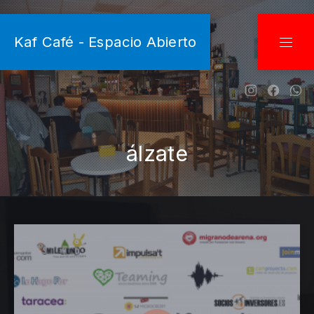
CLO
Kaf Café - Espacio Abierto
NAVI
New Wind
New W
Ne
álzate