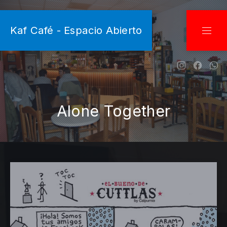
CLO
Kaf Café - Espacio Abierto
NAVI
New Wind
New W
Ne
Alone Together