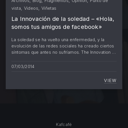
,
,
,
,
Archivos
Blog
Fragmentos
Opinión
Punto de
,
,
vista
Videos
Viñetas
La Innovación de la soledad – «Hola,
PREVIOUS
NE
somos tus amigos de facebook»
La soledad se ha vuelto una enfermedad, y la
evolución de las redes sociales ha creado ciertos
síntomas que antes no sufríamos. The Innovation …
07/03/2014
VIEW
LA INN
Kafcafé