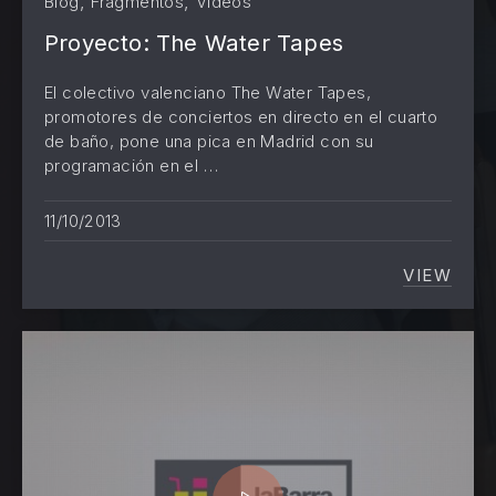
,
,
Blog
Fragmentos
Videos
Proyecto: The Water Tapes
El colectivo valenciano The Water Tapes,
promotores de conciertos en directo en el cuarto
de baño, pone una pica en Madrid con su
programación en el …
11/10/2013
VIEW
PROYEC
PREVIOUS
NE