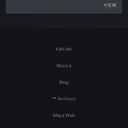
VIEW
LA BAR
Kafcafé
Música
Blog
** Archivos
Mapa Web