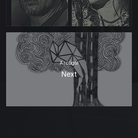
Arcúgal
Next