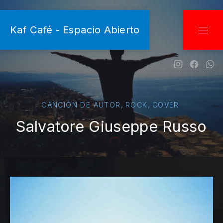
CLO
Kaf Café - Espacio Abierto
NAVI
New Wind
New W
Ne
,
,
CANCIÓN DE AUTOR
ROCK
COVER
Salvatore Giuseppe Russo