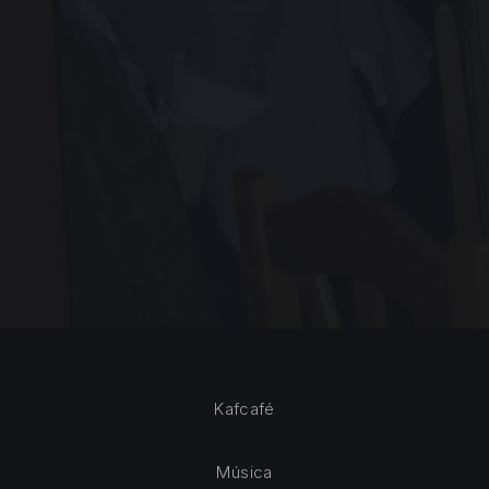
Kafcafé
Música