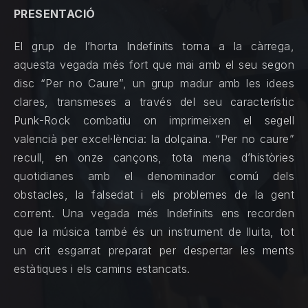
PRESENTACIÓ
El grup de l’horta Indefinits torna a la càrrega,
aquesta vegada més fort que mai amb el seu segon
disc “Per no Caure”, un grup madur amb les idees
clares, transmeses a través del seu característic
Punk-Rock combatiu on imprimeixen el segell
valencià per excel·lència: la dolçaina. “Per no caure”
recull, en onze cançons, tota mena d’històries
quotidianes amb el denominador comú dels
obstacles, la falsedat i els problemes de la gent
corrent. Una vegada més Indefinits ens recorden
que la música també és un instrument de lluita, tot
un crit esgarrat preparat per despertar les ments
estàtiques i els camins estancats.