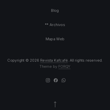
Blog
** Archivos
Mapa Web
Copyright © 2026
Revista Kafcafé
. All rights reserved.
Theme by
FORQY
New Window
New Window
New Window
Back to Top