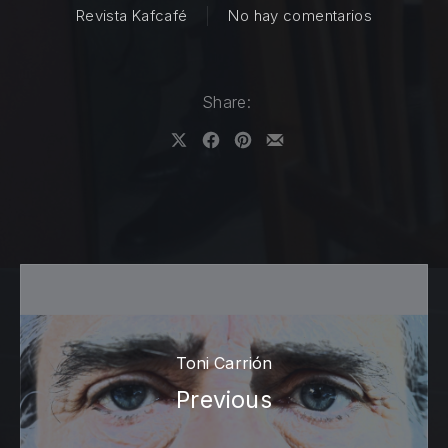
en Indefini
Revista Kafcafé
No hay comentarios
Share:
Share on X
Share on Facebook
Share on Pinterest
Share by Email
Toni Carrión
Previous