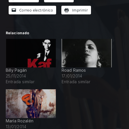
Correo electrónico
Imprimir
PREVIOUS
NE
Relacionado
Billy Pagán
Road Ramos
25/11/2014
17/01/2014
Entrada similar
Entrada similar
María Rozalén
13/01/2014