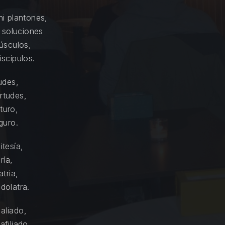
i plantones,
 soluciones
úsculos,
scípulos.
udes,
irtudes,
turo,
guro.
itesía,
ría,
tria,
idolatra.
 aliado,
afiliado,