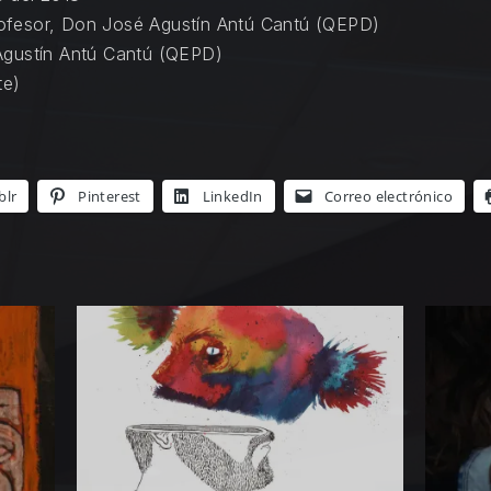
ofesor, Don
José Agustín Antú Cantú
(QEPD)
gustín Antú Cantú
(QEPD)
te)
blr
Pinterest
LinkedIn
Correo electrónico