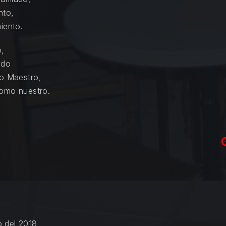
nto,
iento.
o,
ado
do Maestro,
como nuestro.
 del 2018