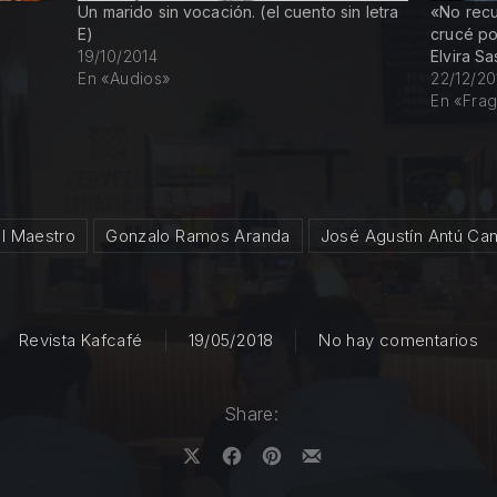
Un marido sin vocación. (el cuento sin letra
«No recu
E)
crucé po
19/10/2014
Elvira S
En «Audios»
22/12/20
En «Fra
el Maestro
Gonzalo Ramos Aranda
José Agustín Antú Can
en
Revista Kafcafé
19/05/2018
No hay comentarios
Share:
Share on X
Share on Facebook
Share on Pinterest
Share by Email