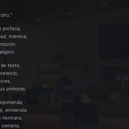
stro.”
n profesa,
ad, interesa,
emoción,
eligión.
 de texto,
pretexto,
lores,
sus primores.
componenda,
es, enmienda,
se hermana,
e semana.