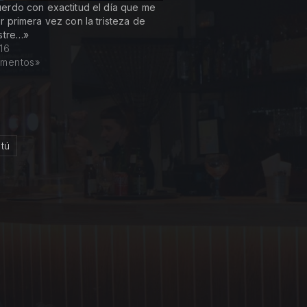
erdo con exactitud el día que me
r primera vez con la tristeza de
astre…»
16
gmentos»
tú
 Fiel maestro