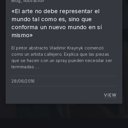
,
Blog
Ilustración
«El arte no debe representar el
mundo tal como es, sino que
PREVIOUS
NE
conforma un nuevo mundo en sí
mismo»
El pintor abstracto Vladimir Kraynyk comenzó
como un artista callejero. Explica que las piezas
que se hacen con un spray pueden necesitar ser
terminadas …
28/06/2016
VIEW
«EL AR