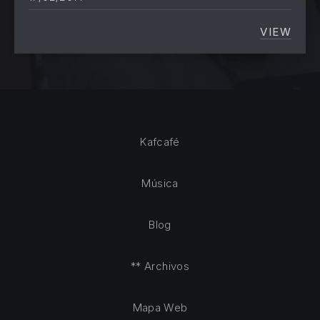
VIEW
SOY EL
Kafcafé
Música
Blog
** Archivos
Mapa Web