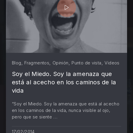
,
,
,
,
Blog
Fragmentos
Opinión
Punto de vista
Videos
Soy el Miedo. Soy la amenaza que
está al acecho en los caminos de la
vida
“Soy el Miedo. Soy la amenaza que está al acecho
en los caminos de la vida, nunca visible al ojo,
PREVIOUS
NE
pero que se siente …
17/02/2014