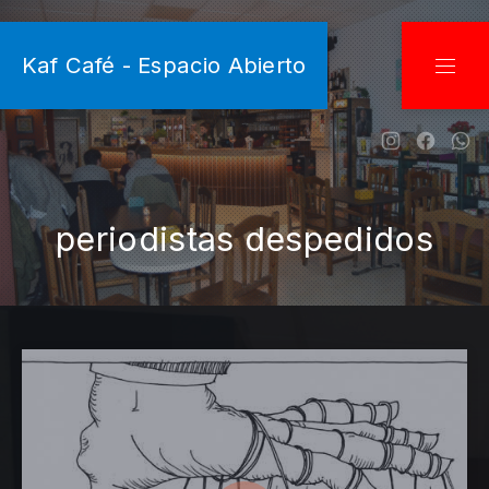
CLO
Kaf Café - Espacio Abierto
NAVI
New Wind
New W
Ne
periodistas despedidos