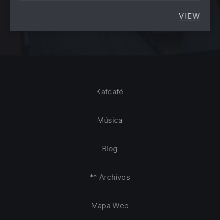
VIEW
CRIAN
Kafcafé
Música
Blog
** Archivos
Mapa Web