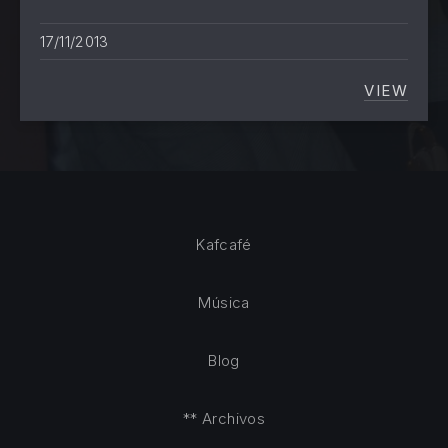
17/11/2013
VIEW
MULTIP
Kafcafé
Música
Blog
** Archivos