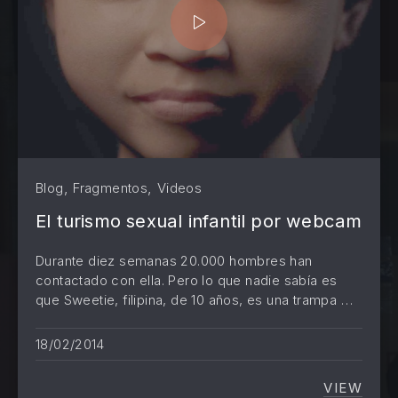
,
,
Blog
Fragmentos
Videos
El turismo sexual infantil por webcam
Durante diez semanas 20.000 hombres han
contactado con ella. Pero lo que nadie sabía es
que Sweetie, filipina, de 10 años, es una trampa …
PREVIOUS
NE
18/02/2014
VIEW
EL TUR