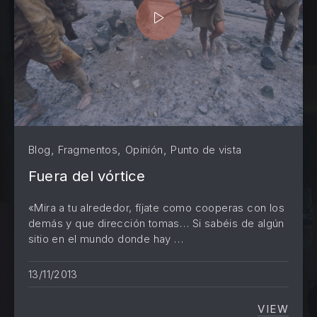
,
,
,
Blog
Fragmentos
Opinión
Punto de vista
Fuera del vórtice
«Mira a tu alrededor, fíjate como cooperas con los
demás y que dirección tomas… Si sabéis de algún
sitio en el mundo donde hay …
PREVIOUS
NE
13/11/2013
VIEW
FUERA 