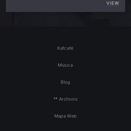
VIEW
ELLO, 
Kafcafé
Música
Blog
** Archivos
Mapa Web