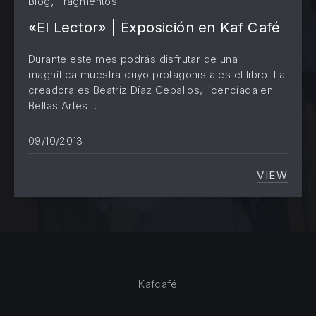
,
Blog
Fragmentos
«El Lector» | Exposición en Kaf Café
PREVIOUS
NE
Durante este mes podrás disfrutar de una
magnífica muestra cuyo protagonista es el libro. La
creadora es Beatriz Díaz Ceballos, licenciada en
Bellas Artes …
09/10/2013
VIEW
«EL LE
Kafcafé