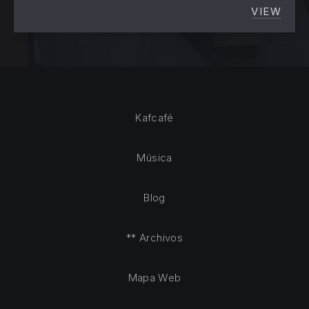
VIEW
LA HIS
Kafcafé
Música
Blog
** Archivos
Mapa Web