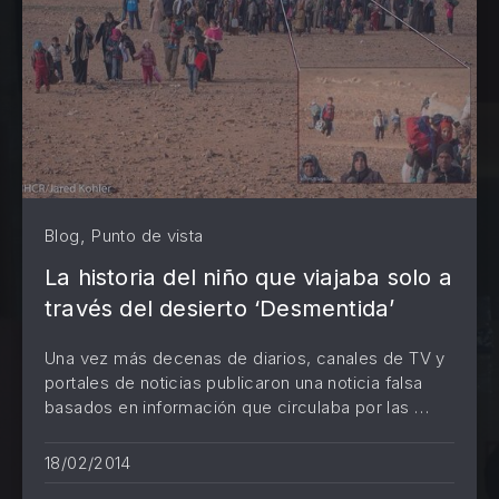
,
Blog
Punto de vista
La historia del niño que viajaba solo a
través del desierto ‘Desmentida’
Una vez más decenas de diarios, canales de TV y
portales de noticias publicaron una noticia falsa
basados en información que circulaba por las …
PREVIOUS
NE
18/02/2014