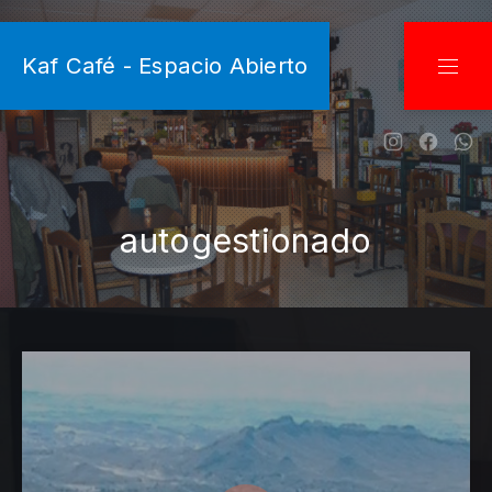
CLO
Kaf Café - Espacio Abierto
NAVI
New Wind
New W
Ne
autogestionado