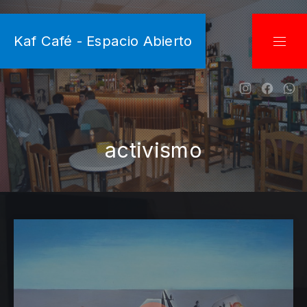
CLO
Kaf Café - Espacio Abierto
NAVI
New Wind
New W
Ne
activismo