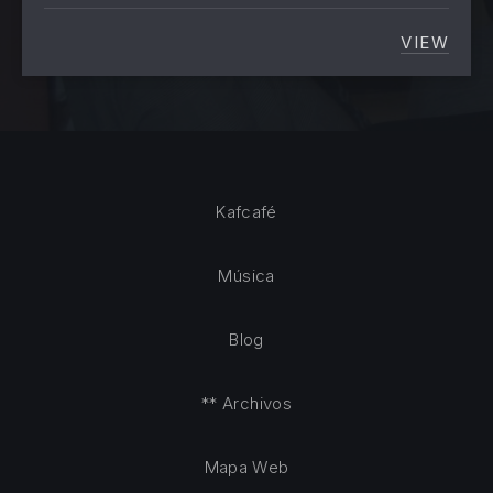
VIEW
¿AYUDA
Kafcafé
Música
Blog
** Archivos
Mapa Web