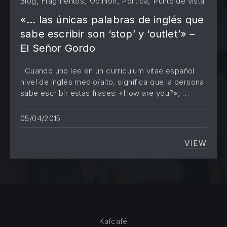
,
,
,
,
Blog
Fragmentos
Opinión
Política
Punto de vista
«… las únicas palabras de inglés que
PREVIOUS
NE
sabe escribir son ‘stop’ y ‘outlet’» –
El Señor Gordo
Cuando uno lee en un curriculum vitae español
nivel de inglés medio/alto, significa que la persona
sabe escribir estas frases: «How are you?», …
05/04/2015
VIEW
«… LAS
Kafcafé