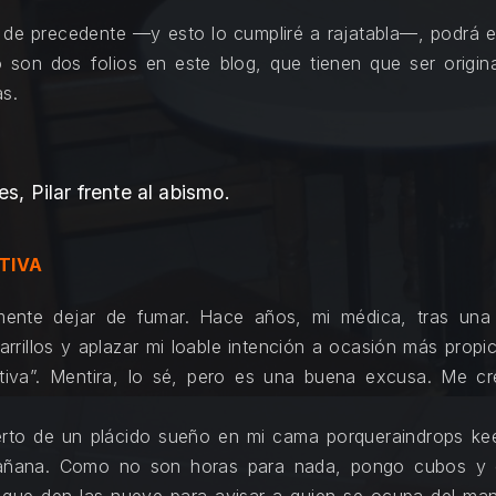
a de precedente —y esto lo cumpliré a rajatabla—, podrá e
 son dos folios en este blog, que tienen que ser origina
as.
s, Pilar frente al abismo.
TIVA
mente dejar de fumar. Hace años, mi médica, tras una 
rillos y aplazar mi loable intención a ocasión más prop
ativa”. Mentira, lo sé, pero es una buena excusa. Me c
rto de un plácido sueño en mi cama porqueraindrops keep
añana. Como no son horas para nada, pongo cubos y c