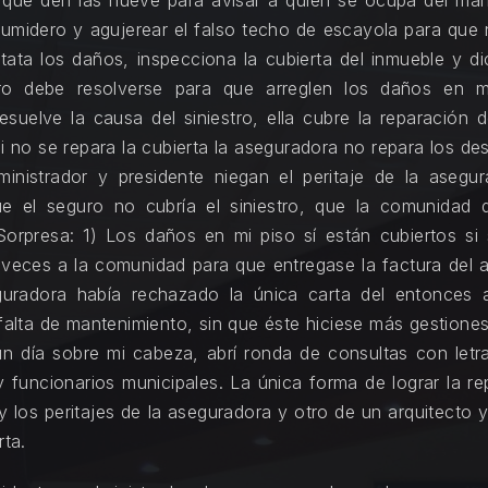
 que den las nueve para avisar a quien se ocupa del mant
umidero y agujerear el falso techo de escayola para que 
tata los daños, inspecciona la cubierta del inmueble y di
estro debe resolverse para que arreglen los daños en m
resuelve la causa del siniestro, ella cubre la reparació
si no se repara la cubierta la aseguradora no repara los de
inistrador y presidente niegan el peritaje de la asegur
ue el seguro no cubría el siniestro, que la comunidad 
orpresa: 1) Los daños en mi piso sí están cubiertos si 
 veces a la comunidad para que entregase la factura del a
eguradora había rechazado la única carta del entonces a
 falta de mantenimiento, sin que éste hiciese más gestiones
n día sobre mi cabeza, abrí ronda de consultas con letra
y funcionarios municipales. La única forma de lograr la 
 los peritajes de la aseguradora y otro de un arquitecto 
rta.