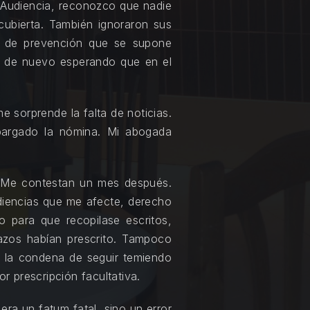
 Audiencia, reconozco que nadie
cubierta. También ignoraron sus
a de prevención que se supone
a de nuevo esperando que en el
 sorprende la falta de noticias.
bargado la nómina. Mi abogada
. Me contestan un mes después.
diencias que me afecte, derecho
o para que recopilase escritos,
azos habían prescrito. Tampoco
r la condena de seguir temiendo
r prescripción facultativa.
ra un fatum fatal, sino un error