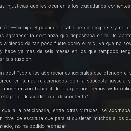
las injusticias que les ocurren a los ciudadanos corrient
ción —mi hijo el pequeño acaba de emanciparse y no e
as agradecer la confianza que depositaba en mí, le cont
avo ardiendo de tan poco fuste como el mío, ya que no s
es, y hace ya más de seis meses en los que tampoco teng
r la situación.
un post “sobre las aberraciones judiciales que ofenden el 
rece en temas relacionados con la supuesta justicia 
, la indefensión habitual de los que nos hemos visto obliga
reflejan el descrédito o el descontento”.
 que a la peticionaria, entre otras virtudes, se adorna
n nivel de escritura que para sí quisieran muchos a los q
miedo, no ha podido rechazar.