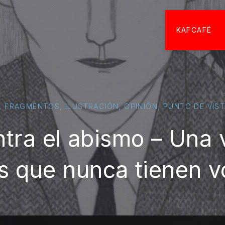
KAFCAFÉ
,
,
,
,
FRAGMENTOS
ILUSTRACIÓN
OPINIÓN
PUNTO DE VIS
ntra el abismo – Una
os que nunca tienen v