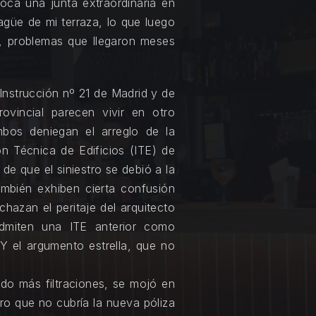
oca una junta extraordinaria en
NE
agüe de mi terraza, lo que luego
r, problemas que llegaron meses
Instrucción nº 21 de Madrid y de
ovincial parecen vivir en otro
mbos deniegan el arreglo de la
n Técnica de Edificios (ITE) de
e que el siniestro se debió a la
ambién exhiben cierta confusión
hazan el peritaje del arquitecto
 admiten una ITE anterior como
 Y el argumento estrella, que no
ido más filtraciones, se mojó en
ro que no cubría la nueva póliza