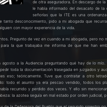
de otra aseguradora. En descargo de la
le había informado del desacato de la 
señorías que la ITE es una ordenanz
te tanto desconocimiento, pido a mi abogada que recurr
alguien con mayor experiencia de la vida.
lentos. Pregunto de vez en cuando a mi abogada, pero no me
TT para la que trabajaba me informa de que me han em
 en agosto a la Audiencia preguntando qué hay de lo mío
pedir toda la documentación trasegada en juzgados y au
es eso; teóricamente. Tuve que contratar a otro letrad
o: todo el asunto ya era pescao vendido, todos los pl
había recurrido y perdido dos veces. Y ello sin menciona
eza: la azotea seguía en mal estado por orden judicial, po
 de la Defensora del Pueblo que el segundo siniestro no e