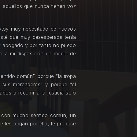
es, aquellos que nunca tienen voz
stoy muy necesitado de nuevos
esté que muy desesperada tenía
oy abogado y por tanto no puedo
o a mi disposición un medio de
sentido común”, porque “la tropa
y sus mercaderes” y porque “el
dos a recurrir a la justicia solo
ba con mucho sentido común, un
ue les pagan por ello, le propuse