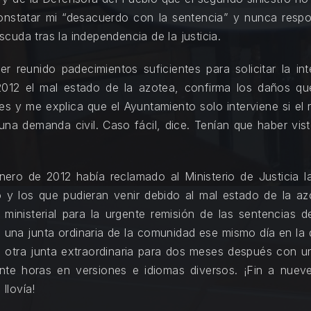
a constatar mi “desacuerdo con la sentencia” y nunca resp
cuda tras la independencia de la justicia.
aber reunido padecimientos suficientes para solicitar la i
 2012 el mal estado de la azotea, confirma los daños que
s y me explica que el Ayuntamiento solo interviene si el 
na demanda civil. Caso fácil, dice. Tenían que haber vis
nero de 2012 había reclamado al Ministerio de Justicia la
 y los que pudieran venir debido al mal estado de la azo
ón ministerial para la urgente remisión de las sentencias
 una junta ordinaria de la comunidad ese mismo día en la
otra junta extraordinaria para dos meses después con un 
ante horas en versiones e idiomas diversos. ¡Fin a nuev
llovía!