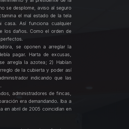
enimiento y al presidente de la
no se desplome, aviso al seguro
ctamina el mal estado de la tela
i casa. Así funciona cualquier
n de los daños. Como el orden de
sperfectos.
adora, se oponen a arreglar la
debía pagar. Harta de excusas,
se arregla la azotea; 2) Habían
rreglo de la cubierta y poder así
dministrador indicando que las
.
dos, administradores de fincas,
reparación era demandando. Iba a
ya en abril de 2005 coincidían en