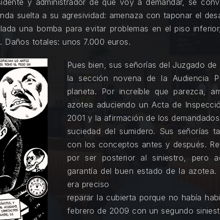
sidente y administrador de que voy a demandar, se conv
enda suelta a su agresividad: amenaza con taponar el des
alada una bomba para evitar problemas en el piso inferio
. Daños totales: unos 7.000 euros.
Pues bien, sus señorías del Juzgado de 
la sección novena de la Audiencia Pr
planeta. Por increíble que parezca, a
azotea aduciendo un Acta de Inspecció
2001 y la afirmación de los demandados d
suciedad del sumidero. Sus señorías t
con los conceptos antes y después. Rec
por ser posterior al siniestro, pero
garantía del buen estado de la azotea.
era preciso
reparar la cubierta porque no había hab
febrero de 2009 con un segundo siniest