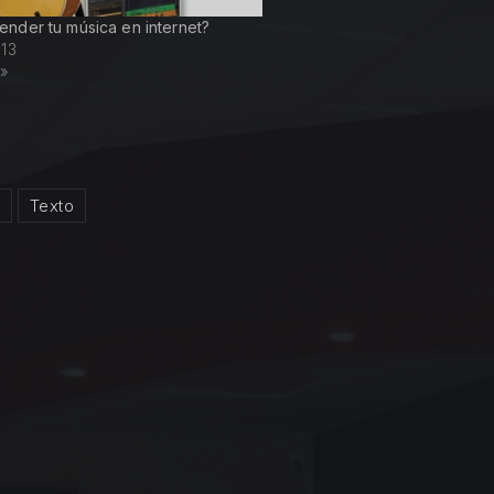
nder tu música en internet?
013
g»
a
Texto
n La concha de tu madre