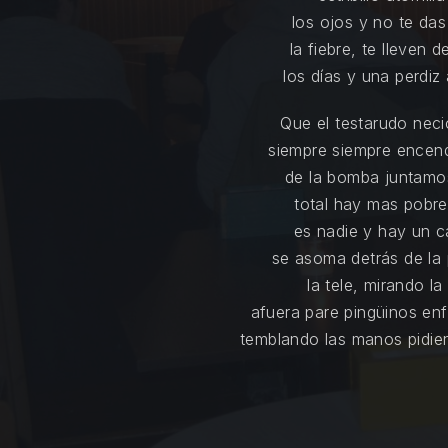
los ojos y no te da
la fiebre, te lleven 
los días y una perdiz 
Que el testarudo neci
siempre siempre encen
de la bomba juntamo
total hay mas pobre
es nadie y hay un ca
se asoma detrás de la 
la tele, mirando l
afuera pare pingüinos en
temblando las manos pidie