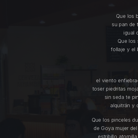
Que los 
su pan de 
igual 
Que los 
follaje y e
el viento enfiebr
toser piedritas mo
sin seda te pi
alquitrán y
Que los pinceles du
de Goya mujer del
estribillo atorni