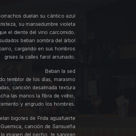
borrachos duelan su cántico azul
tristeza, su mansedumbre violeta
que el diente del vino carcomido.
sudados beban sombra del árbol
l barro, cargando en sus hombros
grises la calles farol arruinado.
Beban la sed
ado temblor de los días, marasmo
jadas, canción desalmada textura
ncha las manos la fibra de vidrio,
 cemento y engrudo los hombres.
elan bigotes de Frida aguafuerte
 Guernica, canción de Sansueña
lla la imagen del pecho, te sangran