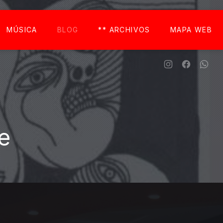
CLO
MÚSICA
BLOG
** ARCHIVOS
MAPA WEB
New Window
New Win
New
e