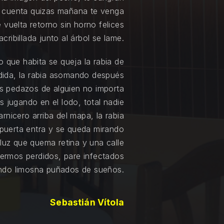
s cuenta quizas mañana te venga
de vuelta retorno sin horno felices
acribillada junto al árbol se lame.
o que habita se queja la rabia de
dida, la rabia asomando después
s pedazos de alguien no importa
s jugando en el lodo, total nadie
rnicero arriba del mapa, la rabia
puerta entra y se queda mirando
a luz que quema retina y una calle
fermos perdidos, pare infectados
ndo limosna puñados de sueños.
Sebastián Vítola