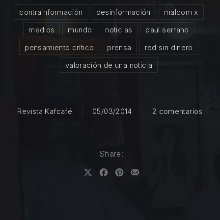
contrainformación
desinformación
malcom x
medios
mundo
noticias
paul serrano
pensamiento crítico
prensa
red sin dinero
valoración de una noticia
en D
Revista Kafcafé
05/03/2014
2 comentarios
Share:
Share on X
Share on Facebook
Share on Pinterest
Share by Email