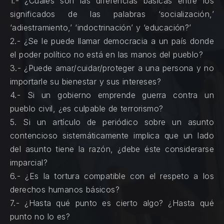
1.- ¿Cuáles son las diferencias básicas entre los
significados de las palabras ‘socialización,’
‘adiestramiento,’ ‘indoctrinación’ y ‘educación?’
2.- ¿Se le puede llamar democracia a un país donde
el poder político no está en las manos del pueblo?
3.- ¿Puede amar/cuidar/proteger a una persona y no
importarle su bienestar y sus intereses?
4.- Si un gobierno emprende guerra contra un
pueblo civil, ¿es culpable de terrorismo?
5. Si un artículo de periódico sobre un asunto
contencioso sistemáticamente implica que un lado
del asunto tiene la razón, ¿debe éste considerarse
imparcial?
6.- ¿Es la tortura compatible con el respeto a los
derechos humanos básicos?
7.- ¿Hasta qué punto es cierto algo? ¿Hasta qué
punto no lo es?