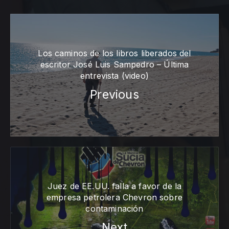
Los caminos de los libros liberados del
escritor José Luis Sampedro – Última
entrevista (video)
Previous
Juez de EE.UU. falla a favor de la
empresa petrolera Chevron sobre
contaminación
Next