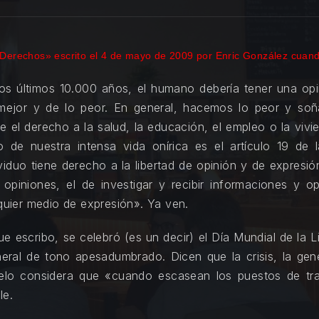
«Derechos» escrito el 4 de mayo de 2009 por Enric González cuand
los últimos 10.000 años, el humano debería tener una opi
ejor y de lo peor. En general, hacemos lo peor y soña
 el derecho a la salud, la educación, el empleo o la vivi
 de nuestra intensa vida onírica es el artículo 19 de l
uo tiene derecho a la libertad de opinión y de expresión
iniones, el de investigar y recibir informaciones y opin
lquier medio de expresión». Ya ven.
e escribo, se celebró (es un decir) el Día Mundial de la 
ral de tono apesadumbrado. Dicen que la crisis, la gener
otelo considera que «cuando escasean los puestos de tra
le.